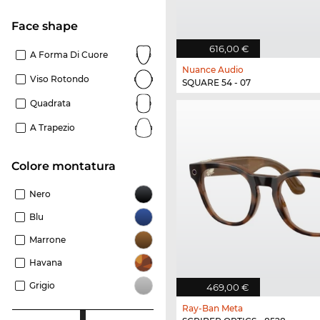
Face shape
616,00 €
A Forma Di Cuore
Nuance Audio
Viso Rotondo
SQUARE 54 - 07
Quadrata
A Trapezio
Colore montatura
Nero
Blu
Marrone
Havana
Grigio
469,00 €
Ray-Ban Meta