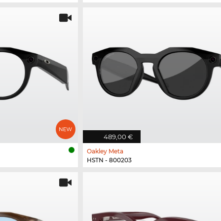
489,00 €
Oakley Meta
HSTN - 800203