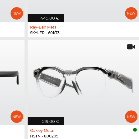
449,00 €
Ray-Ban Meta
SKYLER - 601/T3
519,00 €
Oakley Meta
HSTN - 800205