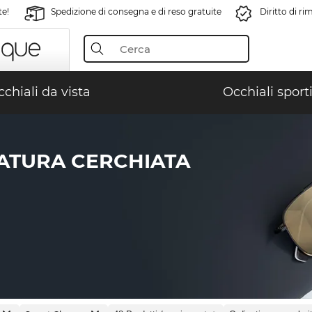
te!
Spedizione di consegna e di reso gratuite
Diritto di r
chiali da vista
Occhiali sporti
ATURA CERCHIATA