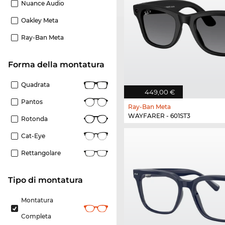
Nuance Audio
Oakley Meta
Ray-Ban Meta
forma della montatura
Quadrata
449,00 €
Pantos
Ray-Ban Meta
WAYFARER - 601ST3
Rotonda
Cat-Eye
Rettangolare
Tipo di montatura
Montatura
Completa