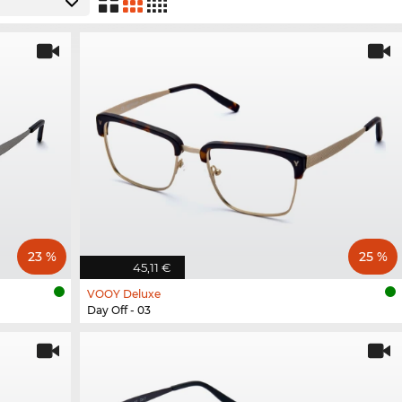
23 %
25 %
45,11 €
VOOY Deluxe
Day Off - 03