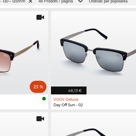
- 130 – 135mm
23 %
46,13 €
VOOY Deluxe
Day Off Sun - 02