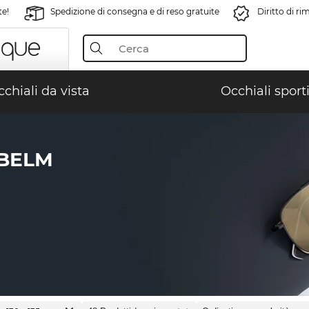
te!
Spedizione di consegna e di reso gratuite
Diritto di r
chiali da vista
Occhiali sporti
ABELM