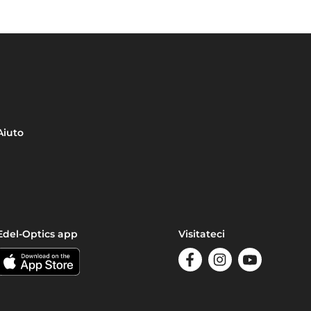
Aiuto
Edel-Optics app
Visitateci