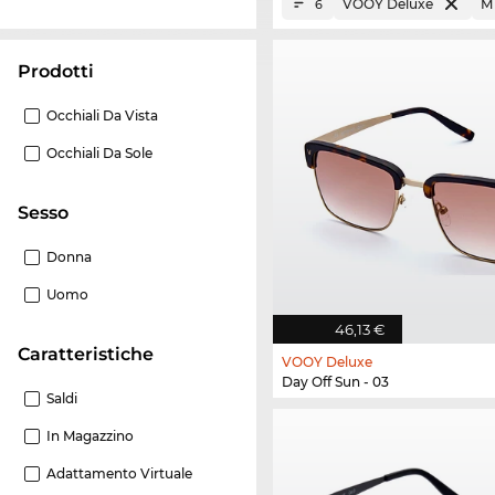
VOOY Deluxe
M 
6
Prodotti
Occhiali Da Vista
Occhiali Da Sole
Sesso
Donna
Uomo
46,13 €
Caratteristiche
VOOY Deluxe
Day Off Sun - 03
Saldi
In Magazzino
Adattamento Virtuale