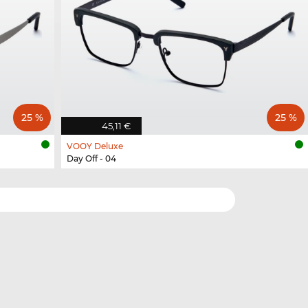
25 %
25 %
45,11 €
VOOY Deluxe
Day Off - 04