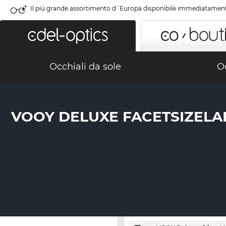
Il piú grande assortimento d´Europa disponibile immediatamen
Occhiali da sole
Oc
VOOY DELUXE FACETSIZEL