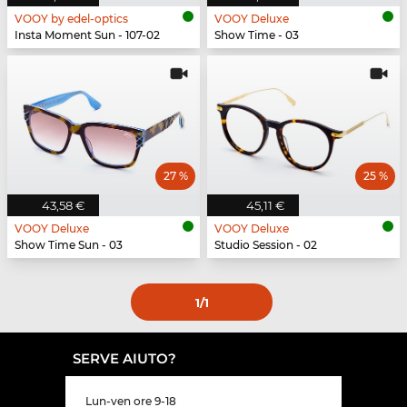
VOOY by edel-optics
VOOY Deluxe
Insta Moment Sun - 107-02
Show Time - 03
27 %
25 %
43,58 €
45,11 €
VOOY Deluxe
VOOY Deluxe
Show Time Sun - 03
Studio Session - 02
1
/1
SERVE AIUTO?
Lun-ven ore 9-18