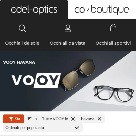
0
Occhiali da sole
Occhiali da vista
Occhiali sportivi
VOOY HAVANA
Sía
Tutte VOOY le
havana
18