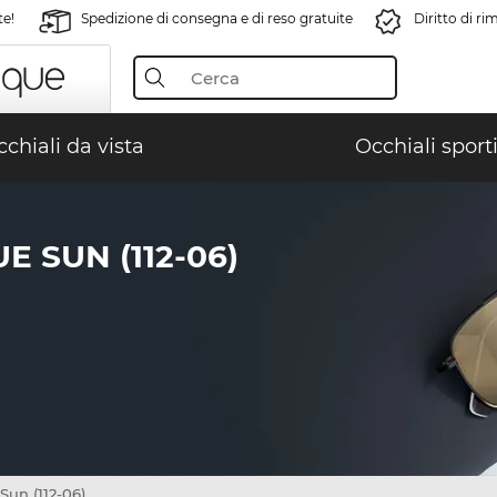
te!
Spedizione di consegna e di reso gratuite
Diritto di r
chiali da vista
Occhiali sporti
 SUN (112-06)
Sun (112-06)