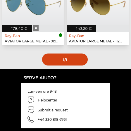
178,40 €
P
143,20 €
Ray-Ban
Ray-Ban
AVIATOR LARGE METAL - 9196S2
AVIATOR LARGE METAL - 112/85
1
/1
SERVE AIUTO?
Lun-ven ore 9-18
Helpcenter
Submit a request
+44 330 818 6761