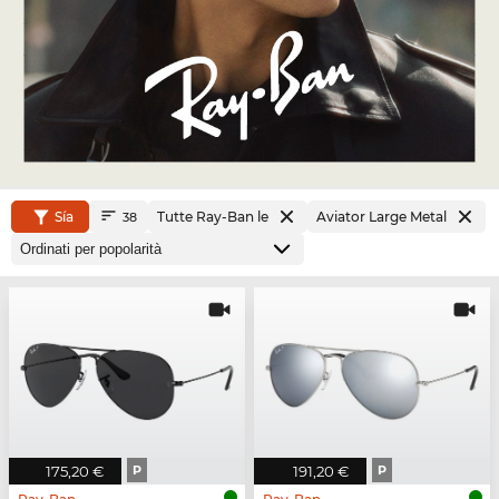
Sía
Tutte Ray-Ban le
Aviator Large Metal
38
175,20 €
P
191,20 €
P