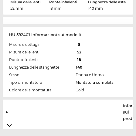
Misura delle lenti
Ponte infralenti
Lunghezza delle aste
52 mm
18 mm
140 mm
HU 582401 Informazioni sui modelli
Misure e dettagli
S
Misura delle lenti
52
Ponte infralenti
18
Lunghezza delle stanghette
140
Sesso
Donna e Uomo
Tipo di montatura
Montatura completa
Colore della montatura
Gold
Inform
sul
produt