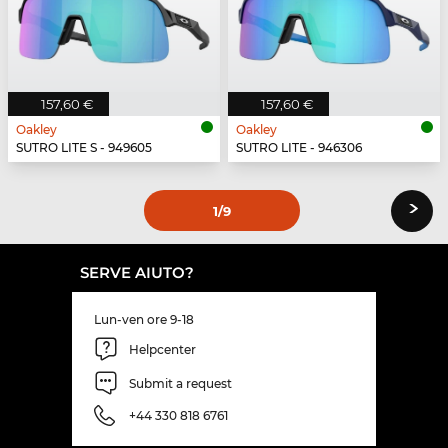
157,60 €
157,60 €
Oakley
Oakley
SUTRO LITE S - 949605
SUTRO LITE - 946306
›
1
/9
SERVE AIUTO?
Lun-ven ore 9-18
Helpcenter
Submit a request
+44 330 818 6761