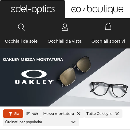
0
Occhiali da sole
Occhiali da vista
Occhiali sportivi
OAKLEY MEZZA MONTATURA
Sía
Mezza montatura
Tutte Oakley le
409