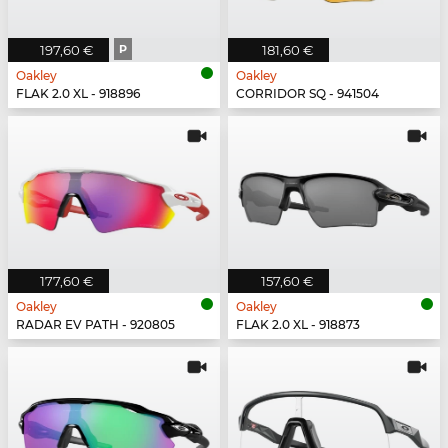
197,60 €
P
181,60 €
Oakley
Oakley
FLAK 2.0 XL - 918896
CORRIDOR SQ - 941504
177,60 €
157,60 €
Oakley
Oakley
RADAR EV PATH - 920805
FLAK 2.0 XL - 918873