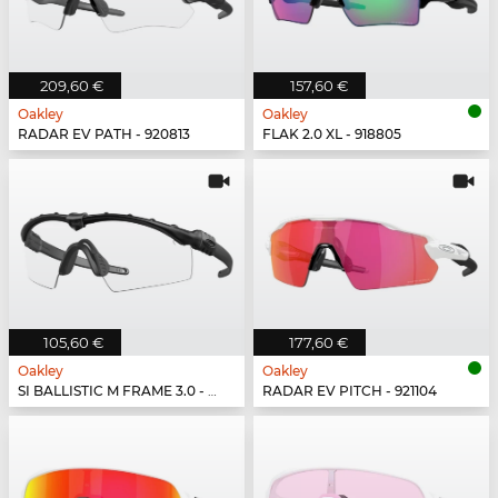
209,60 €
157,60 €
Oakley
Oakley
RADAR EV PATH - 920813
FLAK 2.0 XL - 918805
105,60 €
177,60 €
Oakley
Oakley
SI BALLISTIC M FRAME 3.0 - 914652
RADAR EV PITCH - 921104