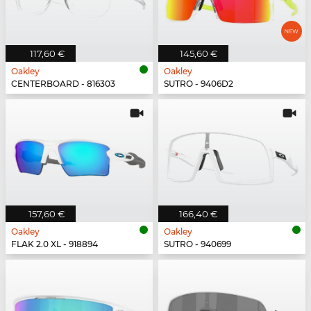
117,60 €
145,60 €
Oakley
Oakley
CENTERBOARD - 816303
SUTRO - 9406D2
157,60 €
166,40 €
Oakley
Oakley
FLAK 2.0 XL - 918894
SUTRO - 940699