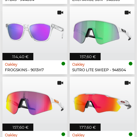
114,40 €
157,60 €
Oakley
Oakley
FROGSKINS - 9013H7
SUTRO LITE SWEEP - 946504
157,60 €
177,60 €
Oakley
Oakley