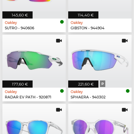
145,60 €
114,40 €
Oakley
Oakley
SUTRO - 940606
GIBSTON - 944904
177,60 €
221,60 €
P
Oakley
Oakley
RADAR EV PATH - 920871
SPHAERA - 940302