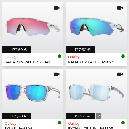
177,60 €
177,60 €
Oakley
Oakley
RADAR EV PATH - 920847
RADAR EV PATH - 920873
114,40 €
197,60 €
P
Oakley
Oakley
SYLAS - 944804
EXCHANGE SUN - 948303