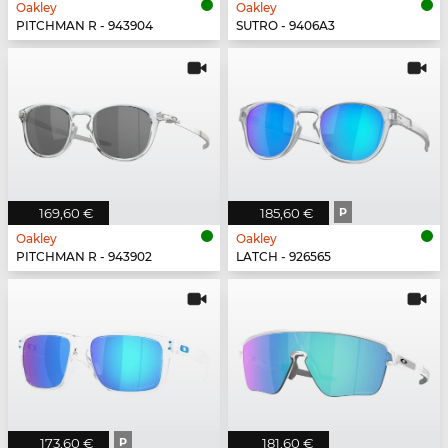
Oakley
Oakley
PITCHMAN R - 943904
SUTRO - 9406A3
169,60 €
185,60 €
P
Oakley
Oakley
PITCHMAN R - 943902
LATCH - 926565
173,60 €
P
181,60 €