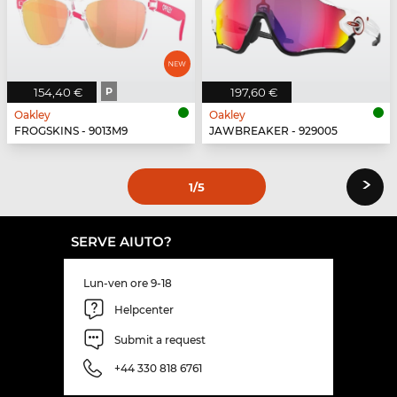
154,40 €
P
197,60 €
Oakley
Oakley
FROGSKINS - 9013M9
JAWBREAKER - 929005
›
1
/5
SERVE AIUTO?
Lun-ven ore 9-18
Helpcenter
Submit a request
+44 330 818 6761