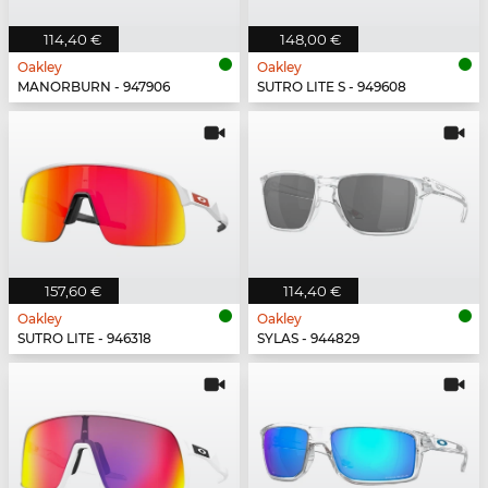
114,40 €
148,00 €
Oakley
Oakley
MANORBURN - 947906
SUTRO LITE S - 949608
157,60 €
114,40 €
Oakley
Oakley
SUTRO LITE - 946318
SYLAS - 944829