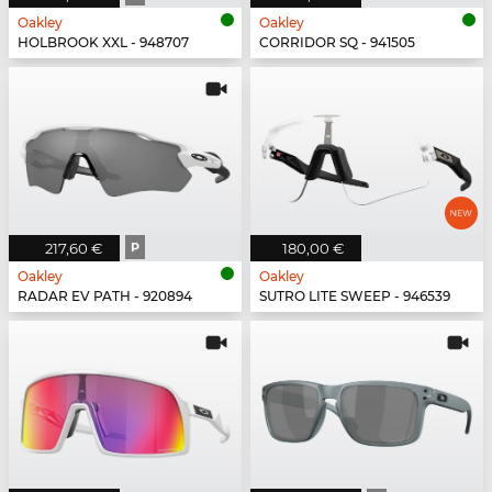
Oakley
Oakley
HOLBROOK XXL - 948707
CORRIDOR SQ - 941505
217,60 €
P
180,00 €
Oakley
Oakley
RADAR EV PATH - 920894
SUTRO LITE SWEEP - 946539