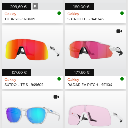
209,60 €
P
180,00 €
Oakley
Oakley
THURSO - 928605
SUTRO LITE - 946346
157,60 €
177,60 €
Oakley
Oakley
SUTRO LITE S - 949602
RADAR EV PITCH - 921104