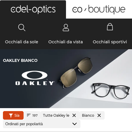
0
Occhiali da sole
Occhiali da vista
Occhiali sportivi
OAKLEY BIANCO
Sía
Tutte Oakley le
Bianco
197