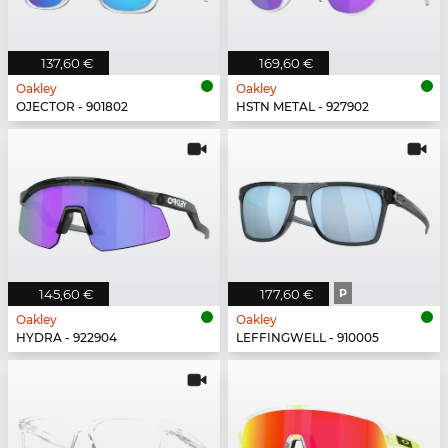
137,60 €
169,60 €
Oakley
Oakley
OJECTOR - 901802
HSTN METAL - 927902
145,60 €
177,60 €
P
Oakley
Oakley
HYDRA - 922904
LEFFINGWELL - 910005