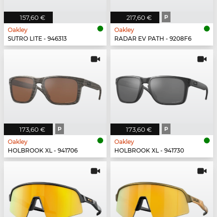
157,60 €
217,60 €
P
Oakley
Oakley
SUTRO LITE - 946313
RADAR EV PATH - 9208F6
173,60 €
P
173,60 €
P
Oakley
Oakley
HOLBROOK XL - 941706
HOLBROOK XL - 941730