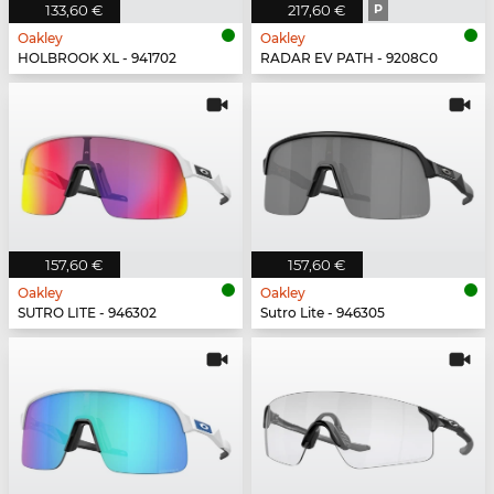
133,60 €
217,60 €
P
Oakley
Oakley
HOLBROOK XL - 941702
RADAR EV PATH - 9208C0
157,60 €
157,60 €
Oakley
Oakley
SUTRO LITE - 946302
Sutro Lite - 946305