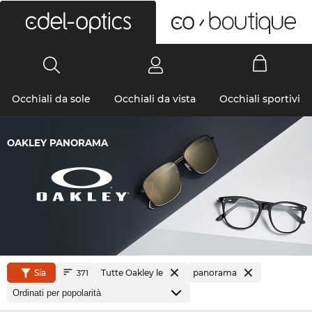
0
Occhiali da sole
Occhiali da vista
Occhiali sportivi
OAKLEY PANORAMA
Sía
Tutte Oakley le
panorama
371