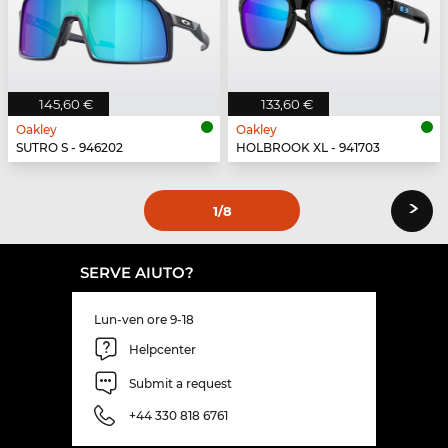
145,60 €
133,60 €
Oakley
Oakley
SUTRO S - 946202
HOLBROOK XL - 941703
›
1
/8
SERVE AIUTO?
Lun-ven ore 9-18
Helpcenter
Submit a request
+44 330 818 6761