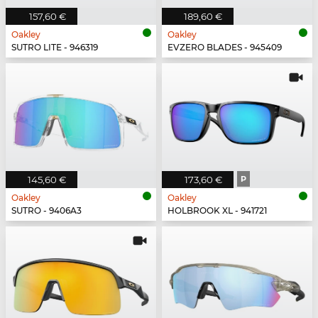
157,60 €
189,60 €
Oakley
Oakley
SUTRO LITE - 946319
EVZERO BLADES - 945409
145,60 €
173,60 €
P
Oakley
Oakley
SUTRO - 9406A3
HOLBROOK XL - 941721