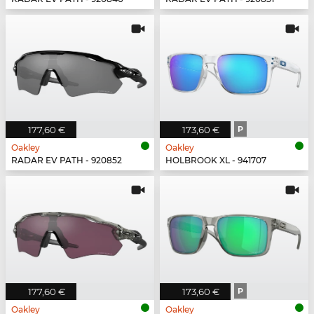
177,60 €
173,60 €
P
Oakley
Oakley
RADAR EV PATH - 920852
HOLBROOK XL - 941707
177,60 €
173,60 €
P
Oakley
Oakley