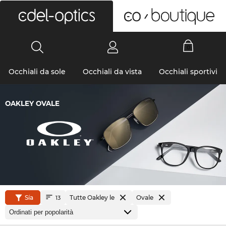
0
Occhiali da sole
Occhiali da vista
Occhiali sportivi
OAKLEY OVALE
Sía
Tutte Oakley le
Ovale
13