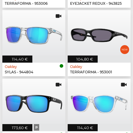
TERRAFORMA - 953006
EYEJACKET REDUX - 943825
114,40 €
104,80 €
Oakley
Oakley
SYLAS - 944804
TERRAFORMA - 953001
173,60 €
P
114,40 €