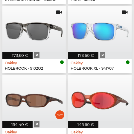
173,60 €
P
173,60 €
P
Oakley
Oakley
HOLBROOK - 9102O2
HOLBROOK XL - 941707
154,40 €
P
145,60 €
Oakley
Oakley