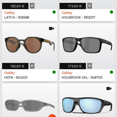
185,60 €
P
173,60 €
P
Oakley
Oakley
LATCH - 926568
HOLBROOK - 9102D7
185,60 €
P
173,60 €
P
Oakley
Oakley
HSTN - 924203
HOLBROOK XXL - 948703