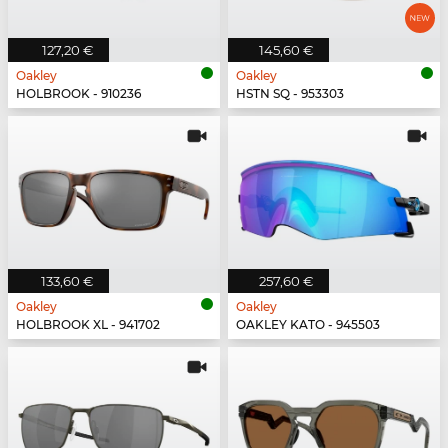
127,20 €
145,60 €
Oakley
Oakley
HOLBROOK - 910236
HSTN SQ - 953303
133,60 €
257,60 €
Oakley
Oakley
HOLBROOK XL - 941702
OAKLEY KATO - 945503