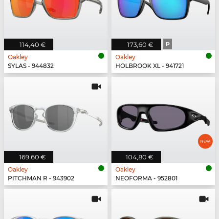
114,40 €
173,60 €
P
Oakley
Oakley
SYLAS - 944832
HOLBROOK XL - 941721
169,60 €
104,80 €
Oakley
Oakley
PITCHMAN R - 943902
NEOFORMA - 952801