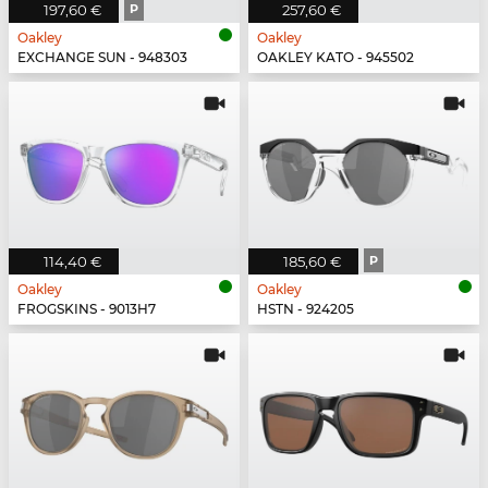
197,60 €
P
257,60 €
Oakley
Oakley
EXCHANGE SUN - 948303
OAKLEY KATO - 945502
114,40 €
185,60 €
P
Oakley
Oakley
FROGSKINS - 9013H7
HSTN - 924205