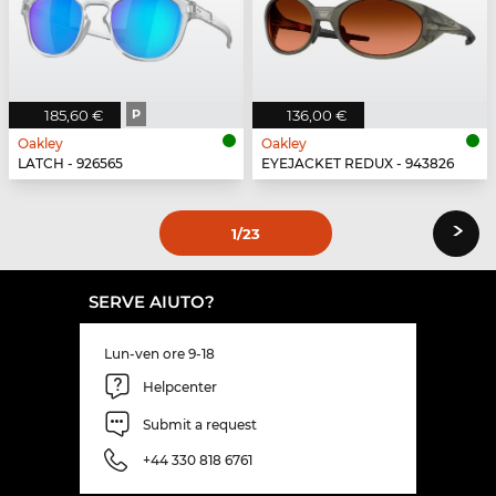
185,60 €
P
136,00 €
Oakley
Oakley
LATCH - 926565
EYEJACKET REDUX - 943826
›
1
/23
SERVE AIUTO?
Lun-ven ore 9-18
Helpcenter
Submit a request
+44 330 818 6761