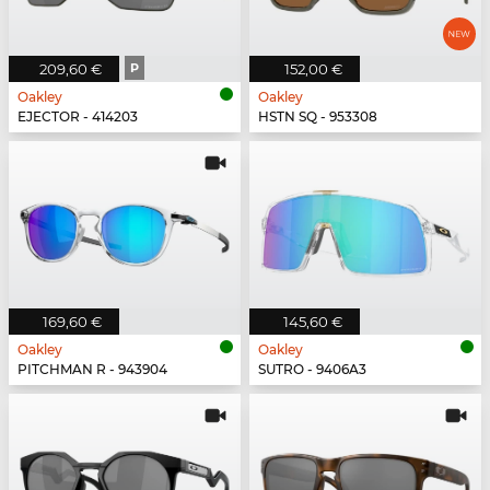
209,60 €
P
152,00 €
Oakley
Oakley
EJECTOR - 414203
HSTN SQ - 953308
169,60 €
145,60 €
Oakley
Oakley
PITCHMAN R - 943904
SUTRO - 9406A3