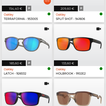
154,40 €
P
209,60 €
P
Oakley
Oakley
TERRAFORMA - 953005
SPLIT SHOT - 941606
185,60 €
P
133,60 €
Oakley
Oakley
LATCH - 926532
HOLBROOK - 9102E2