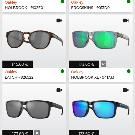
Oakley
Oakley
HOLBROOK - 9102F0
FROGSKINS - 9013D0
145,60 €
173,60 €
P
Oakley
Oakley
LATCH - 926522
HOLBROOK XL - 941733
173,60 €
P
133,60 €