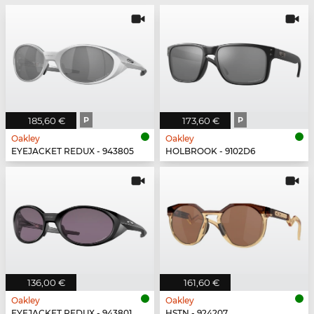
185,60 €
P
173,60 €
P
Oakley
Oakley
EYEJACKET REDUX - 943805
HOLBROOK - 9102D6
136,00 €
161,60 €
Oakley
Oakley
EYEJACKET REDUX - 943801
HSTN - 924207