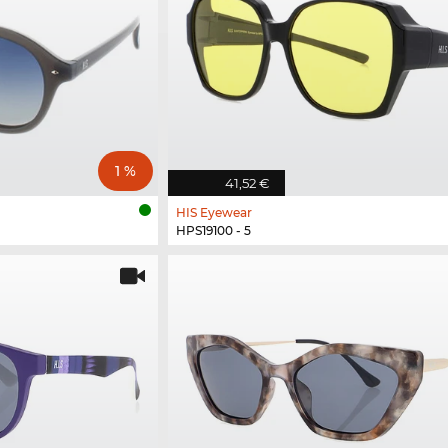
1 %
41,52 €
HIS Eyewear
HPS19100 - 5