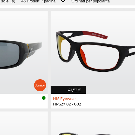
 sole
41,52 €
HIS Eyewear
HPS27102 - 002