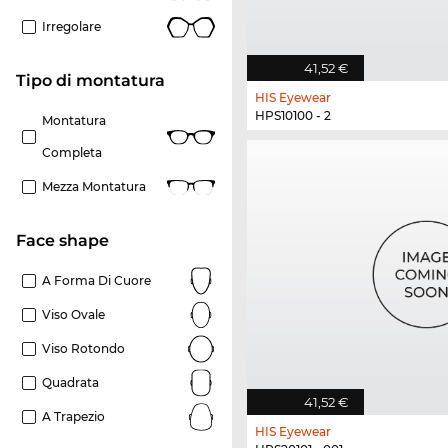
Irregolare
41,52 €
Tipo di montatura
HIS Eyewear
HPS10100 - 2
Montatura
Completa
Mezza Montatura
Face shape
A Forma Di Cuore
Viso Ovale
Viso Rotondo
Quadrata
41,52 €
A Trapezio
HIS Eyewear