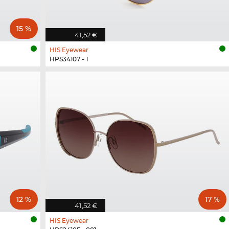
15 %
41,52 €
HIS Eyewear
HPS34107 - 1
12 %
17 %
41,52 €
HIS Eyewear