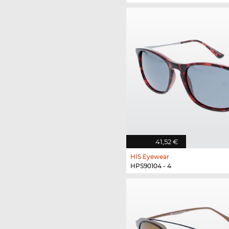
41,52 €
HIS Eyewear
HPS90104 - 4