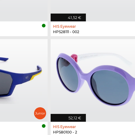
41,52 €
HIS Eyewear
HPS28111 - 002
52,12 €
HIS Eyewear
HPS80100 - 2