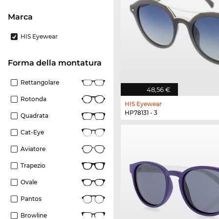
Marca
HIS Eyewear
forma della montatura
Rettangolare
48,56 €
Rotonda
HIS Eyewear
HP78131 - 3
Quadrata
Cat-Eye
Aviatore
Trapezio
Ovale
Pantos
Browline