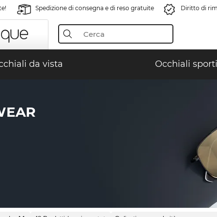
te!
Spedizione di consegna e di reso gratuite
Diritto di r
chiali da vista
Occhiali sporti
EWEAR