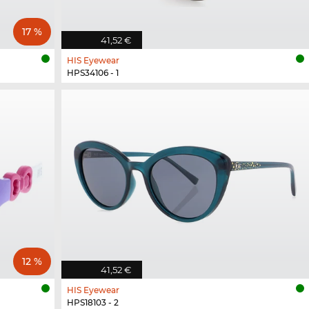
17 %
41,52 €
HIS Eyewear
HPS34106 - 1
12 %
41,52 €
HIS Eyewear
HPS18103 - 2