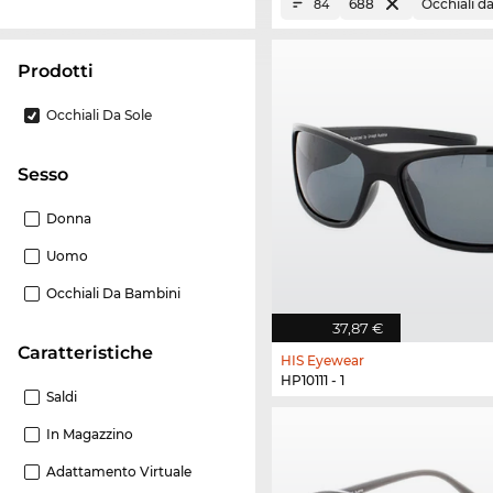
688
Occhiali da
84
Prodotti
Occhiali Da Sole
Sesso
Donna
Uomo
Occhiali Da Bambini
37,87 €
Caratteristiche
HIS Eyewear
HP10111 - 1
Saldi
In Magazzino
Adattamento Virtuale