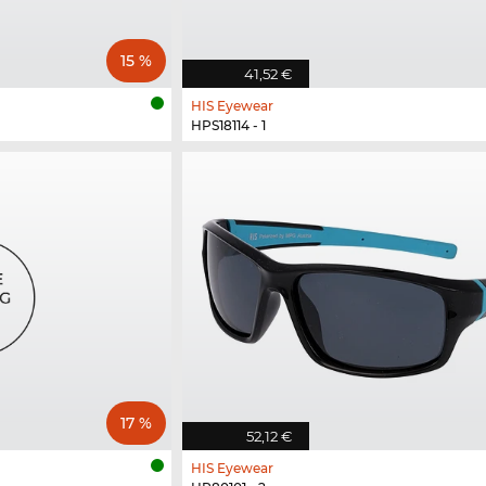
15 %
41,52 €
HIS Eyewear
HPS18114 - 1
17 %
52,12 €
HIS Eyewear