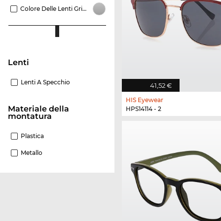
Colore Delle Lenti Grigio
Lenti
Lenti A Specchio
41,52 €
HIS Eyewear
Materiale della
HPS14114 - 2
montatura
Plastica
Metallo