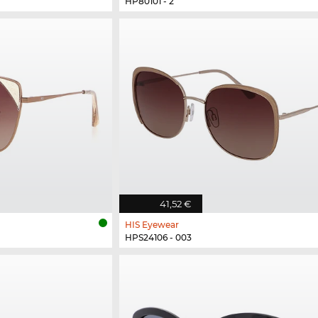
HP80101 - 2
41,52 €
HIS Eyewear
HPS24106 - 003