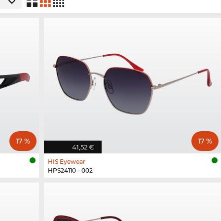
17 %
17 %
41,52 €
HIS Eyewear
HPS24110 - 002