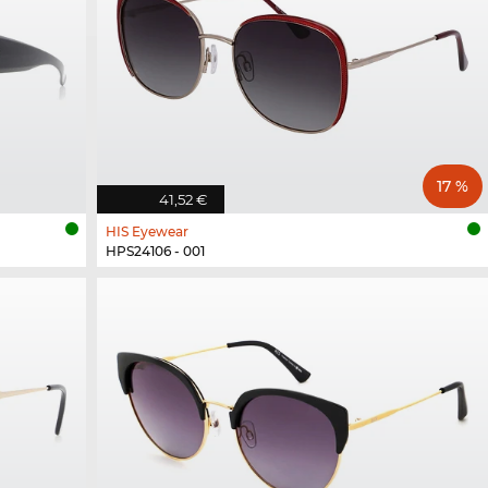
17 %
41,52 €
HIS Eyewear
HPS24106 - 001