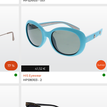
HPS24105 - 001
17 %
41,52 €
HIS Eyewear
HPS90103 - 2