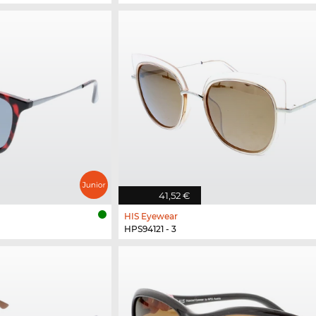
41,52 €
HIS Eyewear
HPS94121 - 3