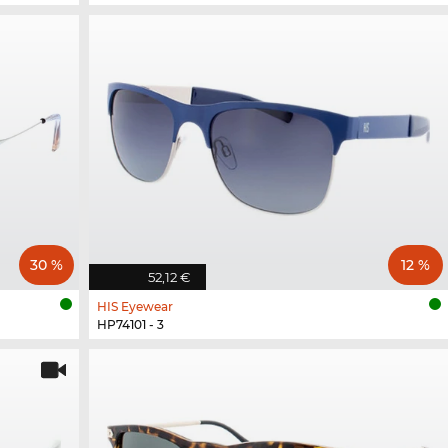
30 %
12 %
52,12 €
HIS Eyewear
HP74101 - 3