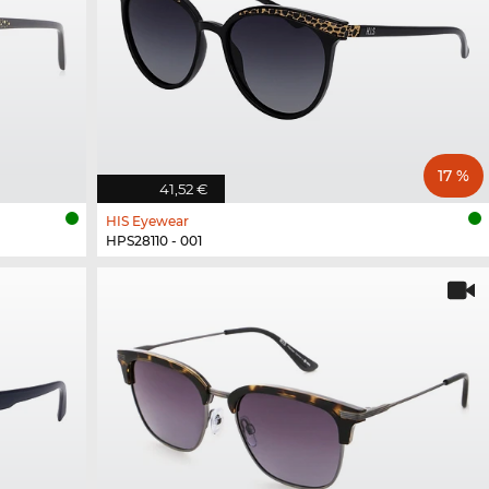
17 %
41,52 €
HIS Eyewear
HPS28110 - 001