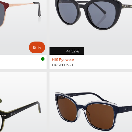
15 %
41,52 €
HIS Eyewear
HPS18103 - 1