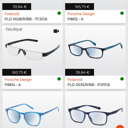
39,84 €
165,75 €
Polaroid
Porsche Design
PLD 0028/R/BB - 7C5/G6
P8812 - A
165,75 €
39,84 €
Porsche Design
Polaroid
P8814 - A
PLD 0035/R/BB - PJP/G6