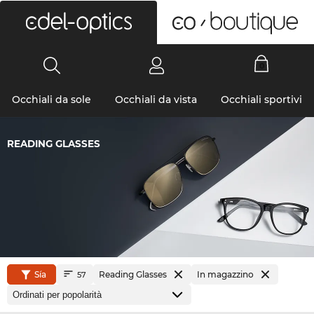
0
Occhiali da sole
Occhiali da vista
Occhiali sportivi
READING GLASSES
Sía
Reading Glasses
In magazzino
57