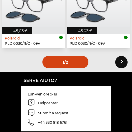
45,03 €
45,03 €
Polaroid
Polaroid
PLD 0030/R/C - 09V
PLD 0030/R/C - 09V
›
1
/2
SERVE AIUTO?
Lun-ven ore 9-18
Helpcenter
Submit a request
+44 330 818 6761