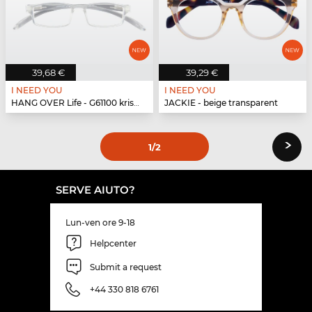
39,68 €
39,29 €
I NEED YOU
I NEED YOU
HANG OVER Life - G61100 kristall
JACKIE - beige transparent
›
1
/2
SERVE AIUTO?
Lun-ven ore 9-18
Helpcenter
Submit a request
+44 330 818 6761