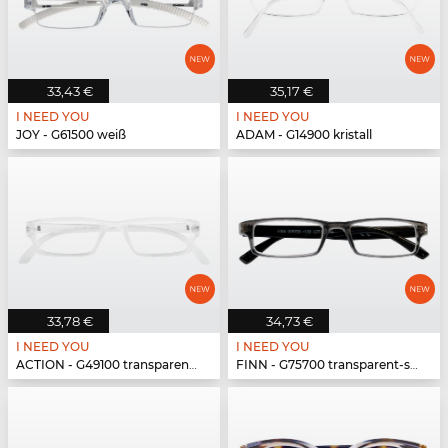
33,43 €
35,17 €
I NEED YOU
I NEED YOU
JOY - G61500 weiß
ADAM - G14900 kristall
33,78 €
34,73 €
I NEED YOU
I NEED YOU
ACTION - G49100 transparent matt
FINN - G75700 transparent-schwarz