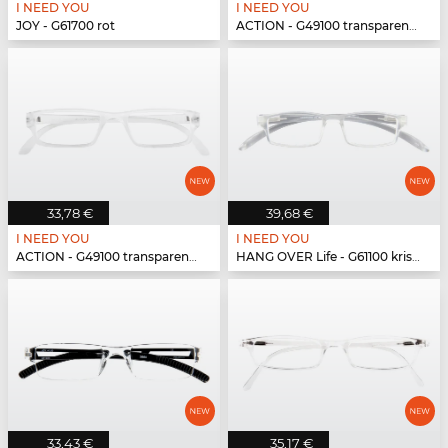
I NEED YOU
I NEED YOU
JOY - G61700 rot
ACTION - G49100 transparent matt
33,78 €
39,68 €
I NEED YOU
I NEED YOU
ACTION - G49100 transparent matt
HANG OVER Life - G61100 kristall
33,43 €
35,17 €