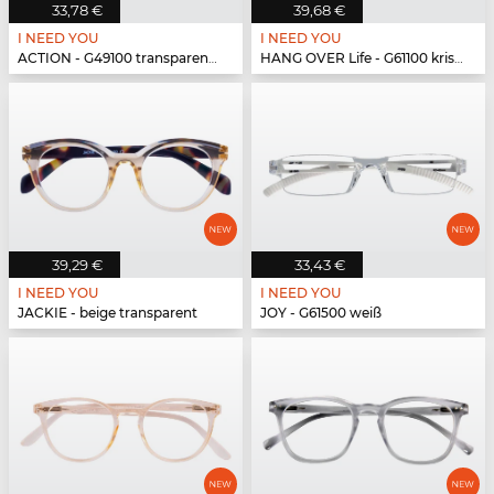
33,78 €
39,68 €
I NEED YOU
I NEED YOU
ACTION - G49100 transparent matt
HANG OVER Life - G61100 kristall
39,29 €
33,43 €
I NEED YOU
I NEED YOU
JACKIE - beige transparent
JOY - G61500 weiß