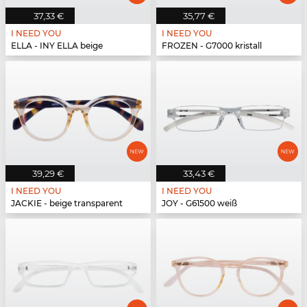
37,33 €
35,77 €
I NEED YOU
I NEED YOU
ELLA - INY ELLA beige
FROZEN - G7000 kristall
39,29 €
33,43 €
I NEED YOU
I NEED YOU
JACKIE - beige transparent
JOY - G61500 weiß