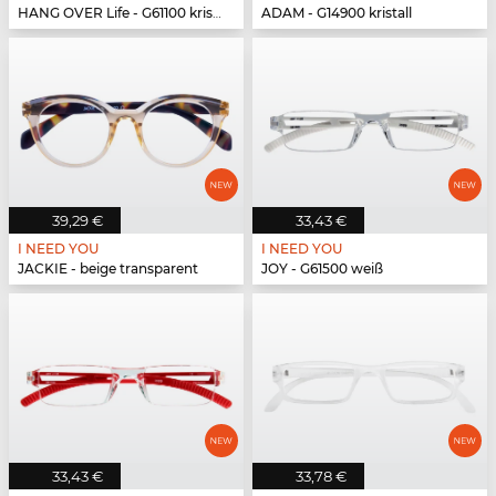
HANG OVER Life - G61100 kristall
ADAM - G14900 kristall
39,29 €
33,43 €
I NEED YOU
I NEED YOU
JACKIE - beige transparent
JOY - G61500 weiß
33,43 €
33,78 €