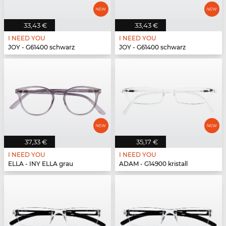
33,43 €
33,43 €
I NEED YOU
I NEED YOU
JOY - G61400 schwarz
JOY - G61400 schwarz
37,33 €
35,17 €
I NEED YOU
I NEED YOU
ELLA - INY ELLA grau
ADAM - G14900 kristall