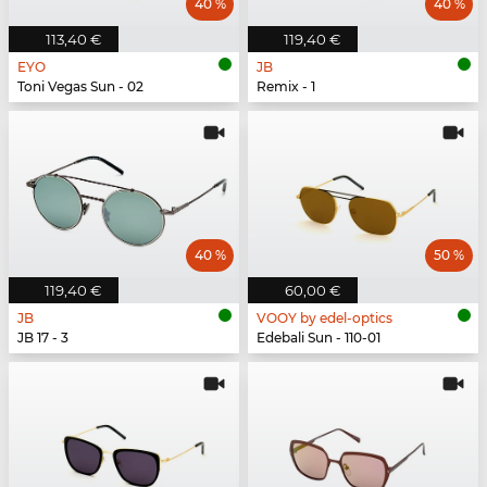
40 %
40 %
113,40 €
119,40 €
EYO
JB
Toni Vegas Sun - 02
Remix - 1
40 %
50 %
119,40 €
60,00 €
JB
VOOY by edel-optics
JB 17 - 3
Edebali Sun - 110-01