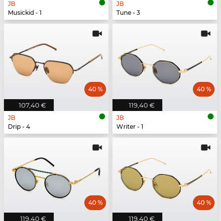
JB
JB
Musickid - 1
Tune - 3
40 %
40 %
107,40 €
119,40 €
JB
JB
Drip - 4
Writer - 1
40 %
40 %
119,40 €
119,40 €