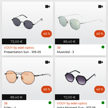
40 %
40 %
72,00 €
89,40 €
VOOY by edel-optics
JB
Presentation Sun - 109-05
Musickid - 3
40 %
40 %
89,40 €
72,00 €
JB
VOOY by edel-optics
Soley - 4
Insta Moment Sun - 107-06