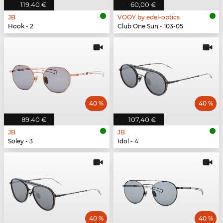
119,40 €
60,00 €
JB
VOOY by edel-optics
Hook - 2
Club One Sun - 103-05
40 %
40 %
89,40 €
107,40 €
JB
JB
Soley - 3
Idol - 4
40 %
40 %