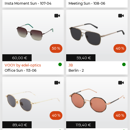
Insta Moment Sun - 107-04
Meeting Sun - 108-06
50 %
40 %
60,00 €
59,40 €
VOOY by edel-optics
JB
Office Sun - 113-06
Berlin - 2
40 %
40 %
89,40 €
119,40 €