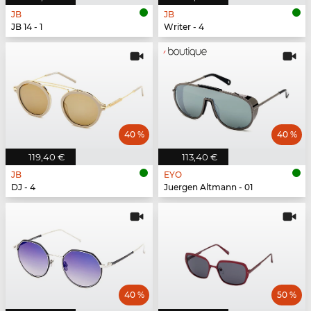
JB
JB
JB 14 - 1
Writer - 4
40 %
40 %
119,40 €
113,40 €
JB
EYO
DJ - 4
Juergen Altmann - 01
40 %
50 %