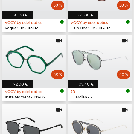
50 %
50 %
60,00 €
60,00 €
VOOY by edel-optics
VOOY by edel-optics
Vogue Sun - 112-02
Club One Sun - 103-02
40 %
40 %
72,00 €
107,40 €
VOOY by edel-optics
JB
Insta Moment - 107-05
Guardian - 2