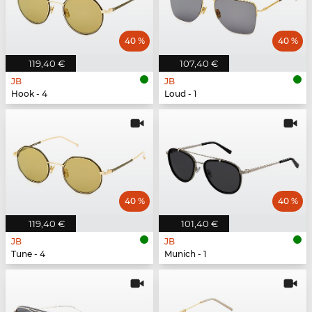
40 %
40 %
119,40 €
107,40 €
JB
JB
Hook - 4
Loud - 1
40 %
40 %
119,40 €
101,40 €
JB
JB
Tune - 4
Munich - 1