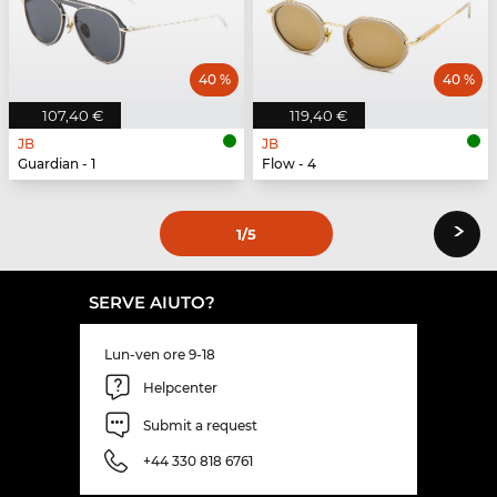
40 %
40 %
107,40 €
119,40 €
JB
JB
Guardian - 1
Flow - 4
›
1
/5
SERVE AIUTO?
Lun-ven ore 9-18
Helpcenter
Submit a request
+44 330 818 6761