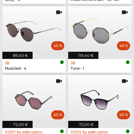
40 %
40 %
89,40 €
119,40 €
JB
JB
Musickid - 4
Tune - 1
40 %
40 %
72,00 €
72,00 €
VOOY by edel-optics
VOOY by edel-optics