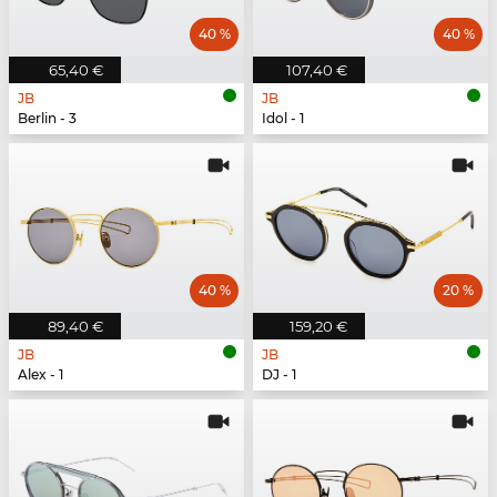
40 %
40 %
65,40 €
107,40 €
JB
JB
Berlin - 3
Idol - 1
40 %
20 %
89,40 €
159,20 €
JB
JB
Alex - 1
DJ - 1