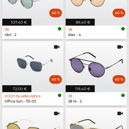
40 %
40 %
107,40 €
89,40 €
JB
JB
Idol - 2
Alex - 4
40 %
40 %
72,00 €
119,40 €
VOOY by edel-optics
JB
Office Sun - 113-03
JB 14 - 2