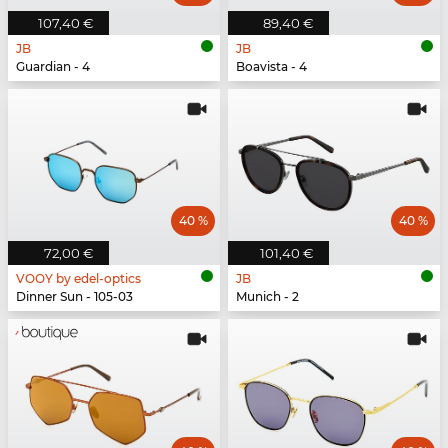
107,40 €
89,40 €
JB
JB
Guardian - 4
Boavista - 4
40 %
40 %
72,00 €
101,40 €
VOOY by edel-optics
JB
Dinner Sun - 105-03
Munich - 2