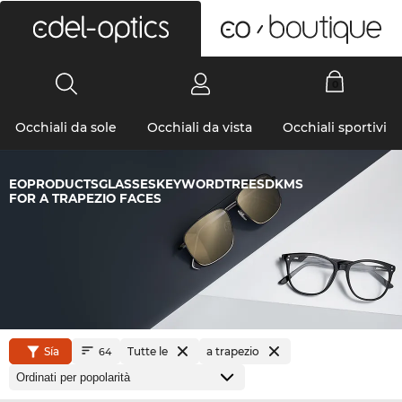
0
Occhiali da sole
Occhiali da vista
Occhiali sportivi
EOPRODUCTSGLASSESKEYWORDTREESDKMS
FOR A TRAPEZIO FACES
Sía
Tutte le
a trapezio
64