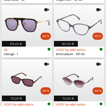
40 %
50 %
119,40 €
60,00 €
JB
VOOY by edel-optics
George - 1
Artmuseum - 101-04
40 %
40 %
72,00 €
72,00 €
VOOY by edel-optics
VOOY by edel-optics