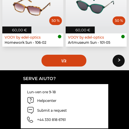
50 %
50 %
60,00 €
60,00 €
VOOY by edel-optics
VOOY by edel-optics
Homework Sun - 106-02
Artmuseum Sun - 101-05
›
1
/2
SERVE AIUTO?
Lun-ven ore 9-18
Helpcenter
Submit a request
+44 330 818 6761