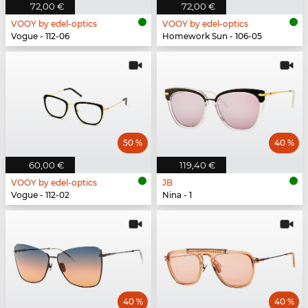
72,00 €
72,00 €
VOOY by edel-optics
VOOY by edel-optics
Vogue - 112-06
Homework Sun - 106-05
50 %
40 %
60,00 €
119,40 €
VOOY by edel-optics
JB
Vogue - 112-02
Nina - 1
40 %
40 %