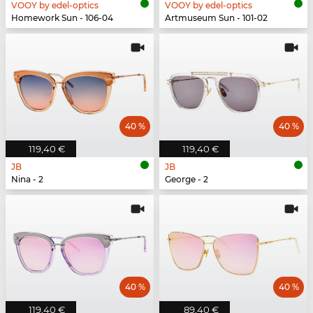
VOOY by edel-optics
VOOY by edel-optics
Homework Sun - 106-04
Artmuseum Sun - 101-02
40 %
40 %
119,40 €
119,40 €
JB
JB
Nina - 2
George - 2
40 %
40 %
119,40 €
89,40 €