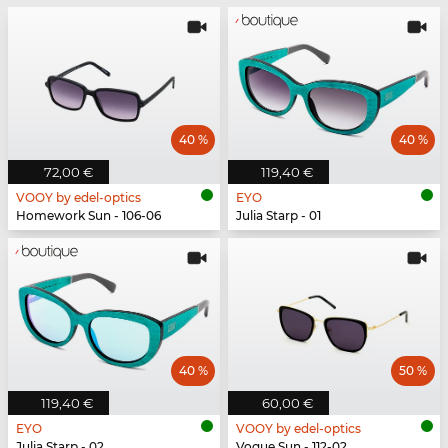
40 %
40 %
72,00 €
119,40 €
VOOY by edel-optics
EYO
Homework Sun - 106-06
Julia Starp - 01
40 %
50 %
119,40 €
60,00 €
EYO
VOOY by edel-optics
Julia Starp - 02
Vogue Sun - 112-02