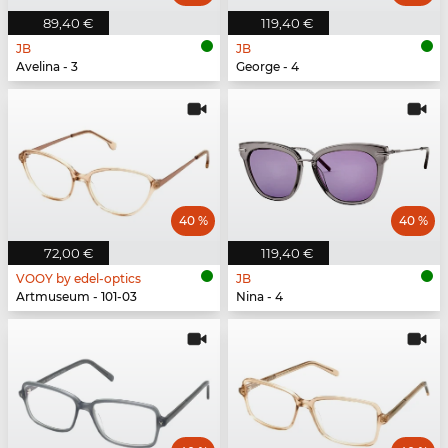
89,40 €
119,40 €
JB
JB
Avelina - 3
George - 4
40 %
40 %
72,00 €
119,40 €
VOOY by edel-optics
JB
Artmuseum - 101-03
Nina - 4