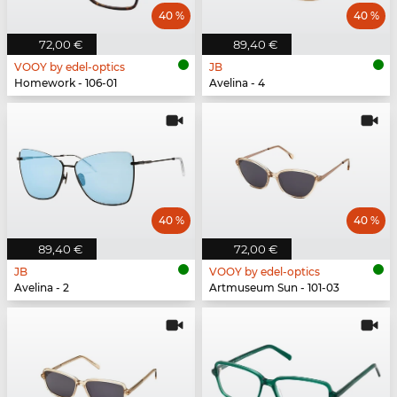
40 %
40 %
72,00 €
89,40 €
VOOY by edel-optics
JB
Homework - 106-01
Avelina - 4
40 %
40 %
89,40 €
72,00 €
JB
VOOY by edel-optics
Avelina - 2
Artmuseum Sun - 101-03