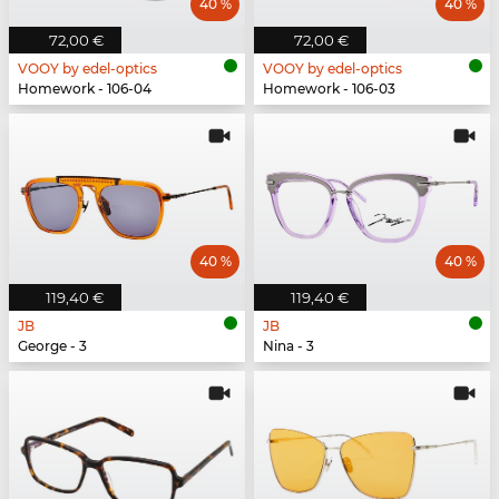
40 %
40 %
72,00 €
72,00 €
VOOY by edel-optics
VOOY by edel-optics
Homework - 106-04
Homework - 106-03
40 %
40 %
119,40 €
119,40 €
JB
JB
George - 3
Nina - 3