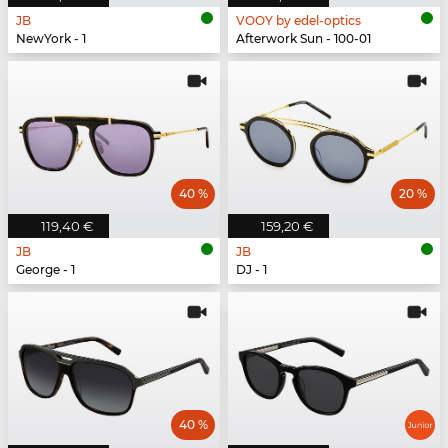
JB
VOOY by edel-optics
NewYork - 1
Afterwork Sun - 100-01
40 %
20 %
119,40 €
159,20 €
JB
JB
George - 1
DJ - 1
40 %