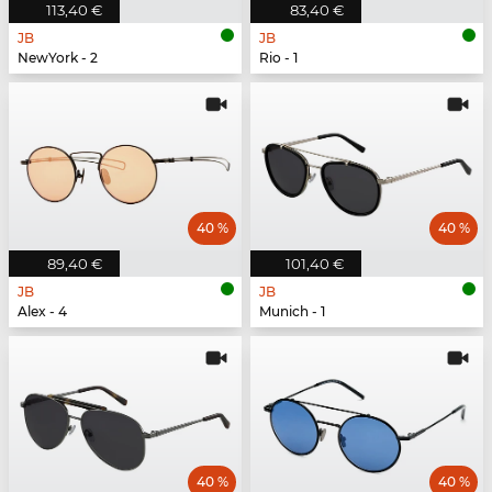
113,40 €
83,40 €
JB
JB
NewYork - 2
Rio - 1
40 %
40 %
89,40 €
101,40 €
JB
JB
Alex - 4
Munich - 1
40 %
40 %