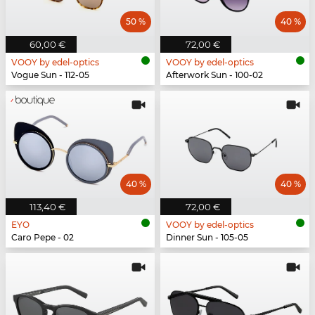
50 %
40 %
60,00 €
72,00 €
VOOY by edel-optics
VOOY by edel-optics
Vogue Sun - 112-05
Afterwork Sun - 100-02
40 %
40 %
113,40 €
72,00 €
EYO
VOOY by edel-optics
Caro Pepe - 02
Dinner Sun - 105-05