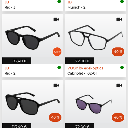
JB
JB
Rio - 3
Munich - 2
40 %
83,40 €
72,00 €
JB
VOOY by edel-optics
Rio - 2
Cabriolet - 102-01
40 %
40 %
113,40 €
72,00 €