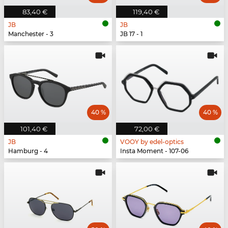
83,40 €
119,40 €
JB
JB
Manchester - 3
JB 17 - 1
40 %
40 %
101,40 €
72,00 €
JB
VOOY by edel-optics
Hamburg - 4
Insta Moment - 107-06