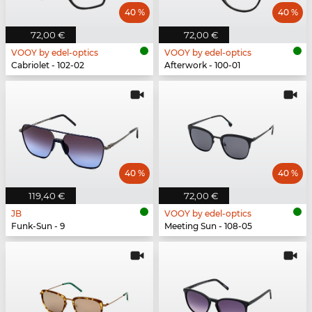
40 %
40 %
72,00 €
72,00 €
VOOY by edel-optics
VOOY by edel-optics
Cabriolet - 102-02
Afterwork - 100-01
40 %
40 %
119,40 €
72,00 €
JB
VOOY by edel-optics
Funk-Sun - 9
Meeting Sun - 108-05