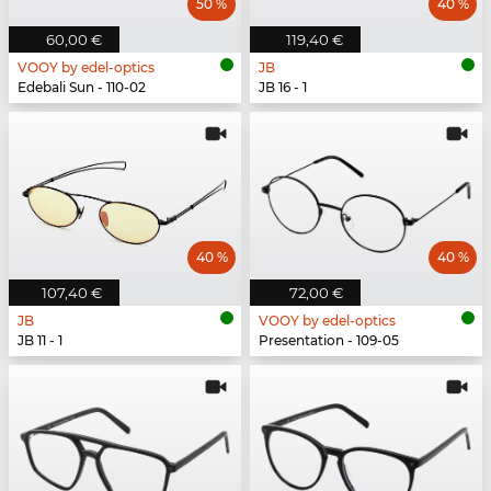
50 %
40 %
60,00 €
119,40 €
VOOY by edel-optics
JB
Edebali Sun - 110-02
JB 16 - 1
40 %
40 %
107,40 €
72,00 €
JB
VOOY by edel-optics
JB 11 - 1
Presentation - 109-05