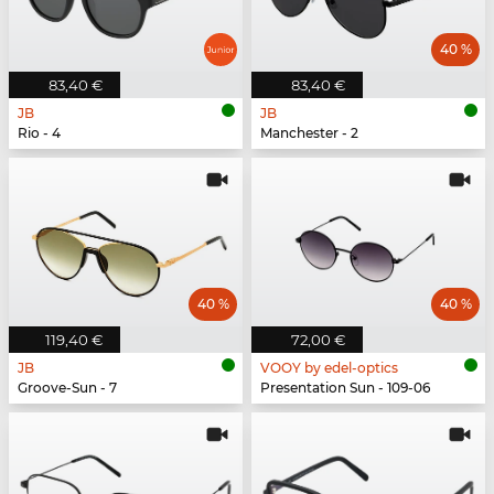
40 %
83,40 €
83,40 €
JB
JB
Rio - 4
Manchester - 2
40 %
40 %
119,40 €
72,00 €
JB
VOOY by edel-optics
Groove-Sun - 7
Presentation Sun - 109-06