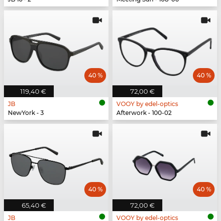
40 %
40 %
119,40 €
72,00 €
JB
VOOY by edel-optics
NewYork - 3
Afterwork - 100-02
40 %
40 %
65,40 €
72,00 €
JB
VOOY by edel-optics