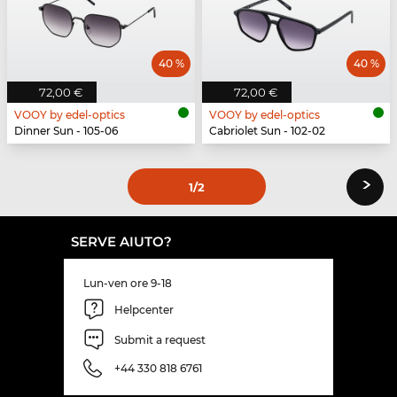
40 %
40 %
72,00 €
72,00 €
VOOY by edel-optics
VOOY by edel-optics
Dinner Sun - 105-06
Cabriolet Sun - 102-02
›
1
/2
SERVE AIUTO?
Lun-ven ore 9-18
Helpcenter
Submit a request
+44 330 818 6761