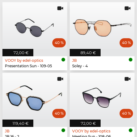
40 %
40 %
72,00 €
89,40 €
VOOY by edel-optics
JB
Presentation Sun - 109-05
Soley - 4
40 %
40 %
119,40 €
72,00 €
JB
VOOY by edel-optics
JB 16 - 2
Meeting Sun - 108-06