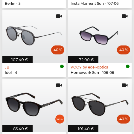
Berlin - 3
Insta Moment Sun - 107-06
40 %
40 %
107,40 €
72,00 €
JB
VOOY by edel-optics
Idol - 4
Homework Sun - 106-06
40 %
83,40 €
101,40 €