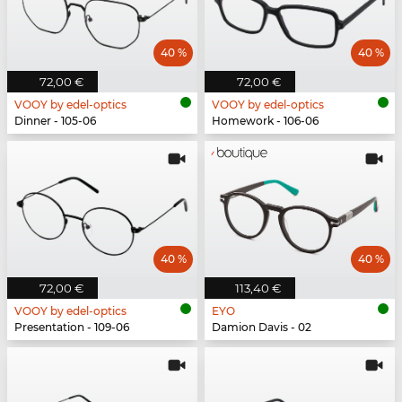
40 %
40 %
72,00 €
72,00 €
VOOY by edel-optics
VOOY by edel-optics
Dinner - 105-06
Homework - 106-06
40 %
40 %
72,00 €
113,40 €
VOOY by edel-optics
EYO
Presentation - 109-06
Damion Davis - 02