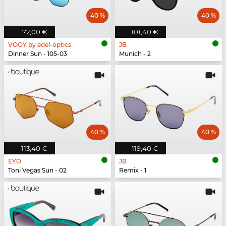
40 %
40 %
72,00 €
101,40 €
VOOY by edel-optics
JB
Dinner Sun - 105-03
Munich - 2
40 %
40 %
113,40 €
119,40 €
EYO
JB
Toni Vegas Sun - 02
Remix - 1