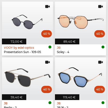
40 %
40 %
72,00 €
89,40 €
VOOY by edel-optics
JB
Presentation Sun - 109-05
Soley - 4
40 %
40 %
59,40 €
119,40 €
JB
JB
Berlin - 2
JB 16 - 2