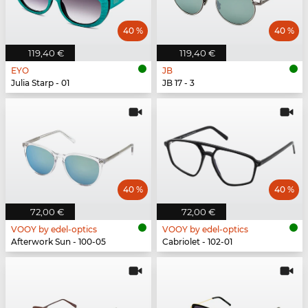
40 %
40 %
119,40 €
119,40 €
EYO
JB
Julia Starp - 01
JB 17 - 3
40 %
40 %
72,00 €
72,00 €
VOOY by edel-optics
VOOY by edel-optics
Afterwork Sun - 100-05
Cabriolet - 102-01