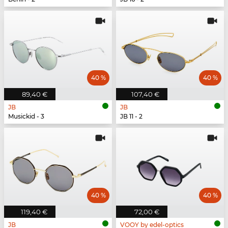
40 %
40 %
89,40 €
107,40 €
JB
JB
Musickid - 3
JB 11 - 2
40 %
40 %
119,40 €
72,00 €
JB
VOOY by edel-optics