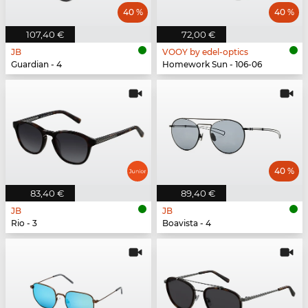
40 %
40 %
107,40 €
72,00 €
JB
VOOY by edel-optics
Guardian - 4
Homework Sun - 106-06
40 %
83,40 €
89,40 €
JB
JB
Rio - 3
Boavista - 4