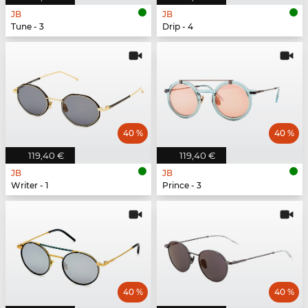
JB
JB
Tune - 3
Drip - 4
40 %
40 %
119,40 €
119,40 €
JB
JB
Writer - 1
Prince - 3
40 %
40 %