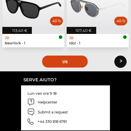
40 %
40 %
113,40 €
107,40 €
JB
JB
NewYork - 1
Idol - 1
›
1
/6
SERVE AIUTO?
Lun-ven ore 9-18
Helpcenter
Submit a request
+44 330 818 6761