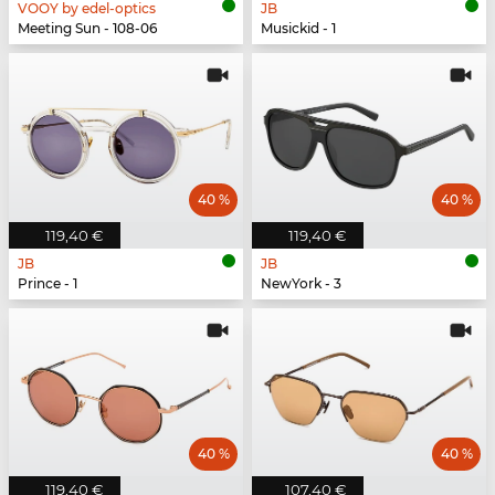
VOOY by edel-optics
JB
Meeting Sun - 108-06
Musickid - 1
40 %
40 %
119,40 €
119,40 €
JB
JB
Prince - 1
NewYork - 3
40 %
40 %
119,40 €
107,40 €