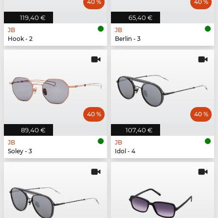
40 %
40 %
119,40 €
65,40 €
JB
JB
Hook - 2
Berlin - 3
40 %
40 %
89,40 €
107,40 €
JB
JB
Soley - 3
Idol - 4