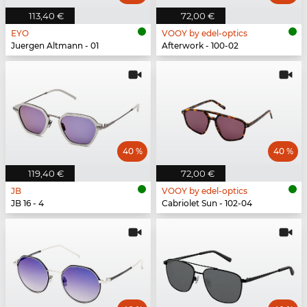
113,40 €
72,00 €
EYO
VOOY by edel-optics
Juergen Altmann - 01
Afterwork - 100-02
40 %
40 %
119,40 €
72,00 €
JB
VOOY by edel-optics
JB 16 - 4
Cabriolet Sun - 102-04