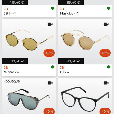
119,40 €
89,40 €
JB
JB
JB 14 - 1
Musickid - 4
40 %
40 %
119,40 €
119,40 €
JB
JB
Writer - 4
DJ - 4
40 %
40 %