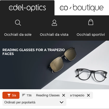
0
Occhiali da sole
Occhiali da vista
Occhiali sportivi
READING GLASSES FOR A TRAPEZIO
FACES
Sía
Reading Glasses
a trapezio
736