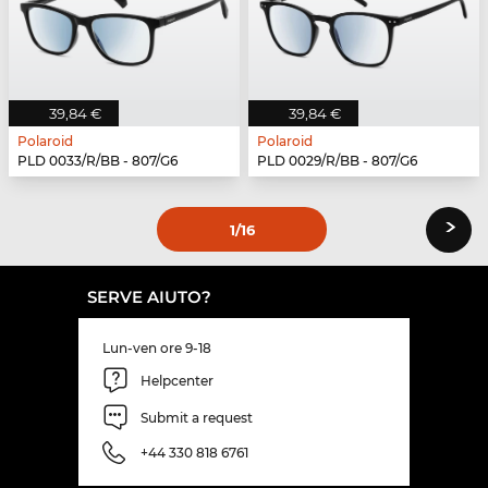
39,84 €
39,84 €
Polaroid
Polaroid
PLD 0033/R/BB - 807/G6
PLD 0029/R/BB - 807/G6
›
1
/16
SERVE AIUTO?
Lun-ven ore 9-18
Helpcenter
Submit a request
+44 330 818 6761