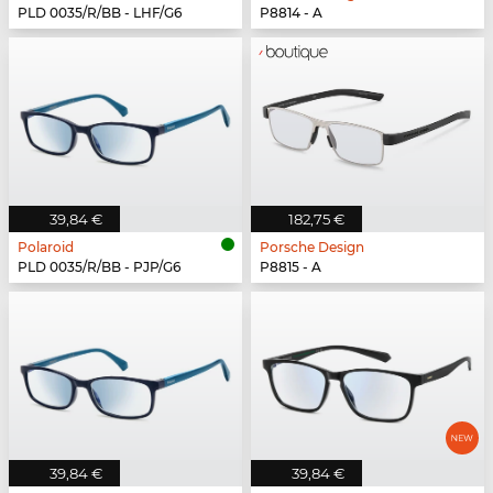
PLD 0035/R/BB - LHF/G6
P8814 - A
39,84 €
182,75 €
Polaroid
Porsche Design
PLD 0035/R/BB - PJP/G6
P8815 - A
39,84 €
39,84 €