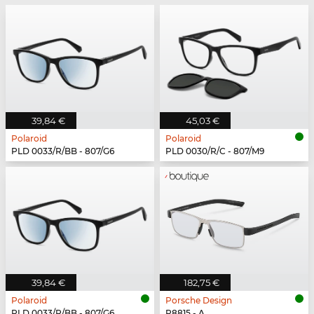
39,84 €
45,03 €
Polaroid
Polaroid
PLD 0033/R/BB - 807/G6
PLD 0030/R/C - 807/M9
39,84 €
182,75 €
Polaroid
Porsche Design
PLD 0033/R/BB - 807/G6
P8815 - A