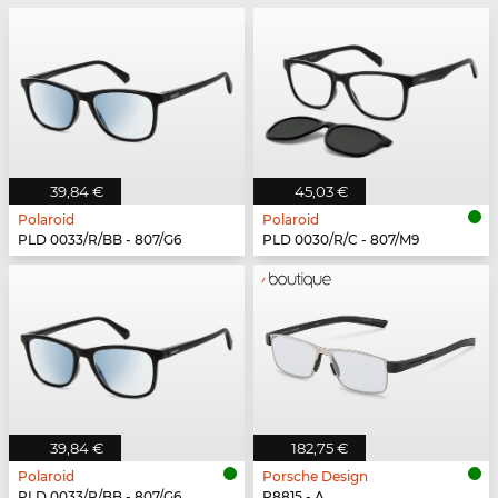
39,84 €
45,03 €
Polaroid
Polaroid
PLD 0033/R/BB - 807/G6
PLD 0030/R/C - 807/M9
39,84 €
182,75 €
Polaroid
Porsche Design
PLD 0033/R/BB - 807/G6
P8815 - A