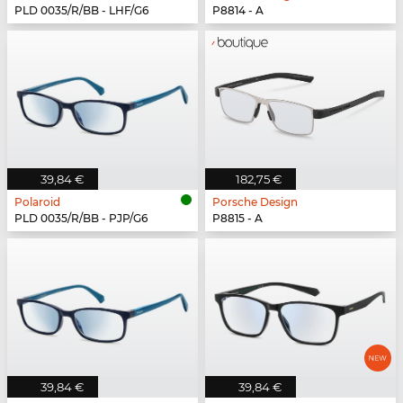
PLD 0035/R/BB - LHF/G6
P8814 - A
39,84 €
182,75 €
Polaroid
Porsche Design
PLD 0035/R/BB - PJP/G6
P8815 - A
39,84 €
39,84 €