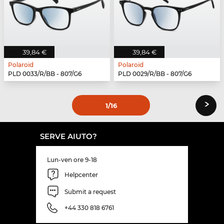
39,84 €
39,84 €
Polaroid
Polaroid
PLD 0033/R/BB - 807/G6
PLD 0029/R/BB - 807/G6
›
1
/16
SERVE AIUTO?
Lun-ven ore 9-18
Helpcenter
Submit a request
+44 330 818 6761