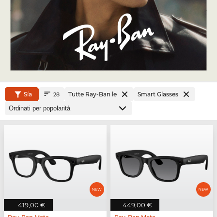
Sía
Tutte Ray-Ban le
Smart Glasses
28
419,00 €
449,00 €