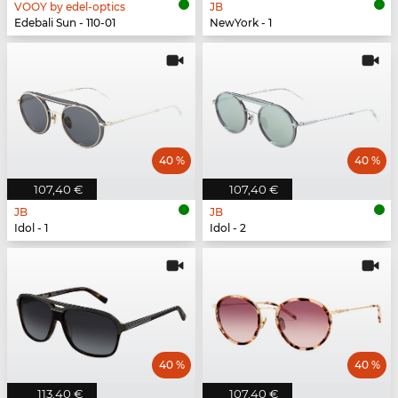
VOOY by edel-optics
JB
Edebali Sun - 110-01
NewYork - 1
40 %
40 %
107,40 €
107,40 €
JB
JB
Idol - 1
Idol - 2
40 %
40 %
113,40 €
107,40 €