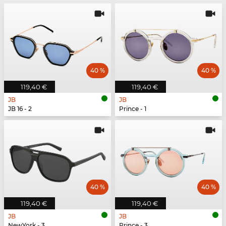
40 %
40 %
119,40 €
119,40 €
JB
JB
JB 16 - 2
Prince - 1
40 %
40 %
119,40 €
119,40 €
JB
JB
NewYork - 3
Prince - 3