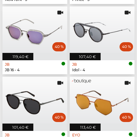
40 %
40 %
119,40 €
107,40 €
JB
JB
JB 16 - 4
Idol - 4
40 %
40 %
101,40 €
113,40 €
JB
EYO