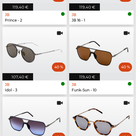
119,40 €
119,40 €
JB
JB
Prince - 2
JB 16 - 1
40 %
40 %
107,40 €
119,40 €
JB
JB
Idol - 3
Funk-Sun - 10