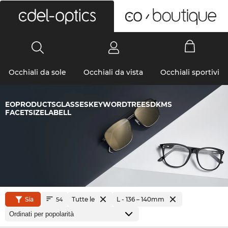
0
Occhiali da sole
Occhiali da vista
Occhiali sportivi
EOPRODUCTSGLASSESKEYWORDTREESDKMS
FACETSIZELABELL
Sía
Tutte le
L - 136 – 140mm
54