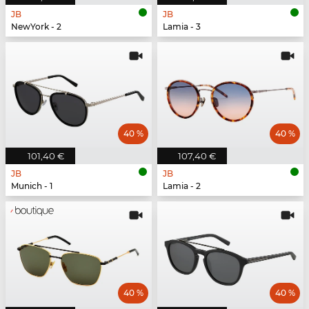
JB
JB
NewYork - 2
Lamia - 3
40 %
40 %
101,40 €
107,40 €
JB
JB
Munich - 1
Lamia - 2
40 %
40 %