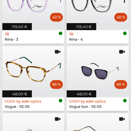
40 %
40 %
119,40 €
119,40 €
JB
JB
Nina - 3
Nina - 4
60 %
60 %
48,00 €
48,00 €
VOOY by edel-optics
VOOY by edel-optics
Vogue - 112-05
Vogue Sun - 112-03