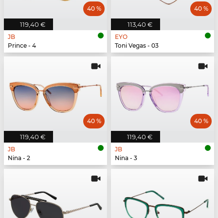
40 %
40 %
119,40 €
113,40 €
JB
EYO
Prince - 4
Toni Vegas - 03
40 %
40 %
119,40 €
119,40 €
JB
JB
Nina - 2
Nina - 3