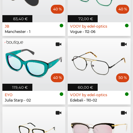
40 %
40 %
83,40 €
72,00 €
JB
VOOY by edel-optics
Manchester - 1
Vogue - 112-06
40 %
50 %
119,40 €
60,00 €
EYO
VOOY by edel-optics
Julia Starp - 02
Edebali - 110-02