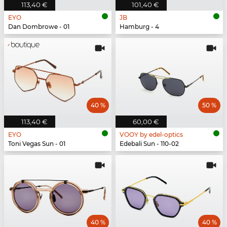
113,40 €
101,40 €
EYO
JB
Dan Dombrowe - 01
Hamburg - 4
40 %
50 %
113,40 €
60,00 €
EYO
VOOY by edel-optics
Toni Vegas Sun - 01
Edebali Sun - 110-02
40 %
40 %