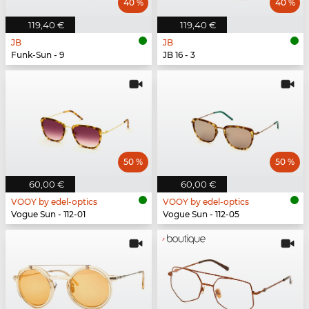
40 %
40 %
119,40 €
119,40 €
JB
JB
Funk-Sun - 9
JB 16 - 3
50 %
50 %
60,00 €
60,00 €
VOOY by edel-optics
VOOY by edel-optics
Vogue Sun - 112-01
Vogue Sun - 112-05