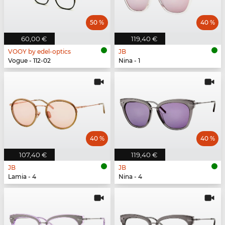
50 %
40 %
60,00 €
119,40 €
VOOY by edel-optics
JB
Vogue - 112-02
Nina - 1
40 %
40 %
107,40 €
119,40 €
JB
JB
Lamia - 4
Nina - 4