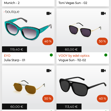
Munich - 2
Toni Vegas Sun - 02
40 %
50 %
119,40 €
60,00 €
EYO
VOOY by edel-optics
Julia Starp - 01
Vogue Sun - 112-02
50 %
40 %
60,00 €
113,40 €