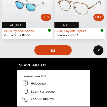
60 %
60 %
48,00 €
48,00 €
VOOY by edel-optics
VOOY by edel-optics
Vogue Sun - 112-04
Edebali - 110-03
›
1
/2
SERVE AIUTO?
Lun-ven ore 9-18
Helpcenter
Submit a request
+44 330 818 6761